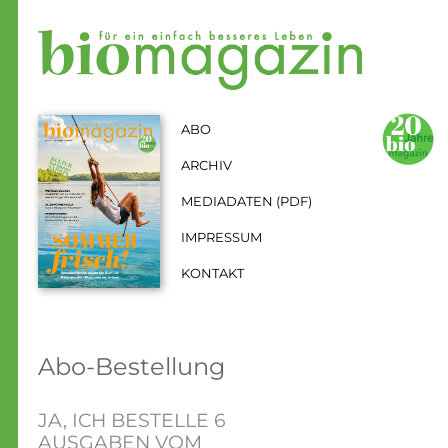
Zum Inhalt springen
Aktuelle Seite: Abo
ABO
ARCHIV
MEDIADATEN (PDF)
IMPRESSUM
KONTAKT
Abo-Bestellung
JA, ICH BESTELLE 6
AUSGABEN VOM