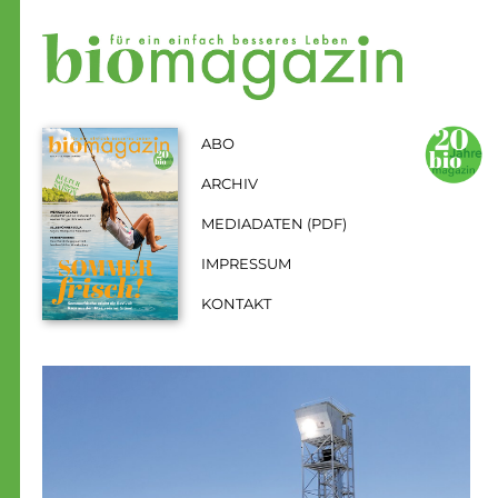
Zum Inhalt springen
Aktuelle Seite: Treibstoff aus der Sonne
ABO
ARCHIV
MEDIADATEN (PDF)
IMPRESSUM
KONTAKT