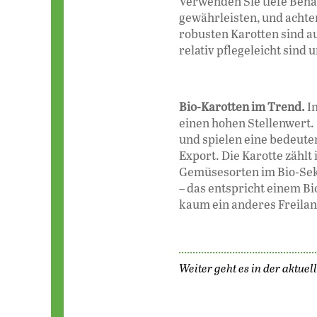
Verwenden Sie tiefe Behä
gewähr­leisten, und achten
robusten Karotten sind au
relativ pflegeleicht sind
Bio-Karotten im Trend.
In
einen hohen Stellenwert.
und spielen eine bedeute
Export. Die Karotte zählt
Gemüsesorten im Bio-Sekt
– das entspricht einem B
kaum ein anderes Freila
Weiter geht es in der aktuel