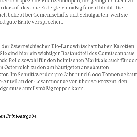
lter und spezielle Pflan­zenlampen, um genügend Licht zu
 darauf, dass die Erde gleich­mäßig feucht bleibt. Die
ch beliebt bei Gemeinschafts­ und Schulgärten, weil sie
 und gute Ernte versprechen.
 der österreichischen Bio-Landwirtschaft haben Karotten
 Sie sind hier ein wichtiger Bestandteil des Gemüseanbaus
nde Rolle sowohl für den heimischen Markt als auch für de
 in Österreich zu den am häufigsten angebauten
or. Im Schnitt werden pro Jahr rund 6.000 Tonnen gekauf
io-Anteil an der Gesamt­menge von über 20 Prozent, den
ndgemüse anteilsmäßig toppen kann.
len Print-Ausgabe.