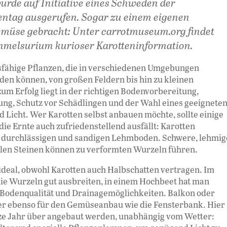
r­de auf Initiative eines Schweden der
tentag ausgerufen. Sogar zu einem eigenen
müse gebracht: Unter carrotmuseum.org findet
 Sammelsurium kurioser Karotteninformation.
sfähige Pflanzen, die in verschiedenen Umgebungen
rden können, von großen Feldern bis hin zu kleinen
um Erfolg liegt in der richtigen Bodenvorbereitung,
ng, Schutz vor Schädlingen und der Wahl eines geeignete
 Licht. Wer Karotten selbst anbauen möchte, sollte einige
ie Ernte auch zufriedenstel­lend ausfällt: Karotten
t durchlässigen und sandigen Lehmboden. Schwere, lehmig
elen Steinen können zu verformten Wurzeln führen.
 ideal, obwohl Karotten auch Halbschatten vertragen. Im
ie Wurzeln gut ausbreiten, in einem Hochbeet hat man
 Bodenqualität und Drai­nagemöglich­kei­ten. Balkon oder
er eben­so für den Gemüseanbau wie die Fenster­bank. Hier
ze Jahr über angebaut werden, unabhän­gig vom Wetter: