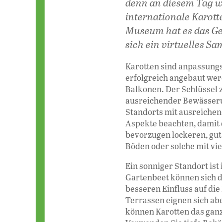
denn an diesem Tag wu
internationale Karot
Museum hat es das Ge
sich ein vir­tuel­les
Karotten sind anpassung
erfolgreich an­ge­baut we
Balkonen. Der Schlüssel z
ausreichender Bewässeru
Standorts mit ausreichend
Aspekte beachten, damit d
bevorzugen lockeren, gu
Böden oder solche mit vi
Ein sonniger Standort ist
Gartenbeet können sich d
besseren Einfluss auf die
Terrassen eignen sich ab
können Karotten das gan