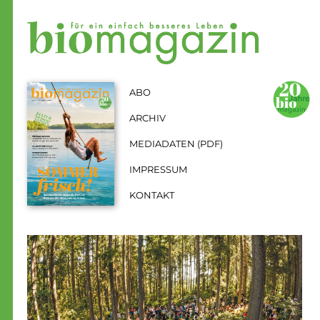
Zum Inhalt springen
Aktuelle Seite: Kultur hat immer Saison
ABO
ARCHIV
MEDIADATEN (PDF)
IMPRESSUM
KONTAKT