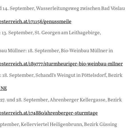
 und 14. September, Wasserleitungsweg zwischen Bad Vöslau
sterreich.at/171156/genussmeile
: 13. September, St. Georgen am Leithagebirge,
au Müllner: 18. September, Bio-Weinbau Müllner in
esterreich.at/189777/sturmheuriger-bio-weinbau-mllner
18. September, Schandl’s Weingut in Pöttelsdorf, Bezirk
INE
7. und 28. September, Ahrenberger Kellergasse, Bezirk
esterreich.at/174880/ahrenberger-sturmtage
eptember, Kellerviertel Heiligenbrunn, Bezirk Güssing