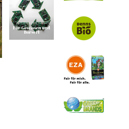
AUS ZWEITER HAND
Für Gewissen und
Börserl