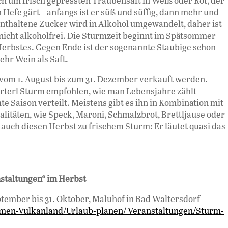
ch um frisch gepressten Traubensaft in Weiß oder Rot, der
Hefe gärt – anfangs ist er süß und süffig, dann mehr und
enthaltene Zucker wird in Alkohol umgewandelt, daher ist
 nicht alkoholfrei. Die Sturmzeit beginnt im Spätsommer
Herbstes. Gegen Ende ist der sogenannte Staubige schon
ehr Wein als Saft.
 vom 1. August bis zum 31. Dezember verkauft werden.
erterl Sturm empfohlen, wie man Lebensjahre zählt –
te Saison verteilt. Meistens gibt es ihn in Kombination mit
alitäten, wie Speck, Maroni, Schmalzbrot, Brettljause oder
 auch diesen Herbst zu frischem Sturm: Er läutet quasi das
staltungen“ im Herbst
ptember bis 31. Oktober, Maluhof in Bad Waltersdorf
men-Vulkanland/Urlaub-planen/ Veranstaltungen/Sturm-