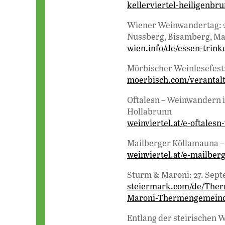
kellerviertel-heiligenbr
Wiener Weinwandertag: 2
Nussberg, Bisamberg, M
wien.info/de/essen-trin
Mörbischer Weinlesefest:
moerbisch.com/verantal
Oftalesn – Weinwandern in
Hollabrunn
weinviertel.at/e-oftales
Mailberger Köllamauna – 
weinviertel.at/e-mailbe
Sturm & Maroni: 27. Sep
steiermark.com/de/Ther
Maroni-Thermengemein
Entlang der steirischen