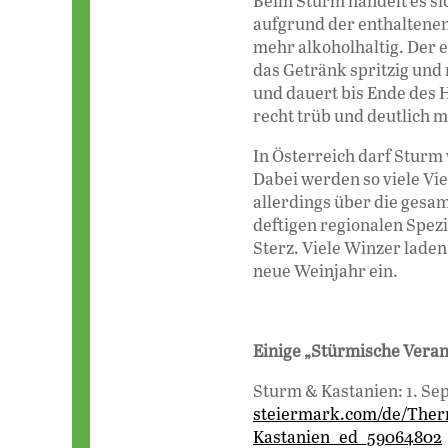
Beim Sturm handelt es si
aufgrund der enthaltenen 
mehr alkoholhaltig. Der 
das Getränk spritzig und
und dauert bis Ende des 
recht trüb und deutlich m
In Österreich darf Sturm
Dabei werden so viele Vi
allerdings über die gesam
deftigen regionalen Spezi
Sterz. Viele Winzer laden
neue Weinjahr ein.
Einige „Stürmische Veran
Sturm & Kastanien: 1. Se
steiermark.com/de/Ther
Kastanien_ed_59064802