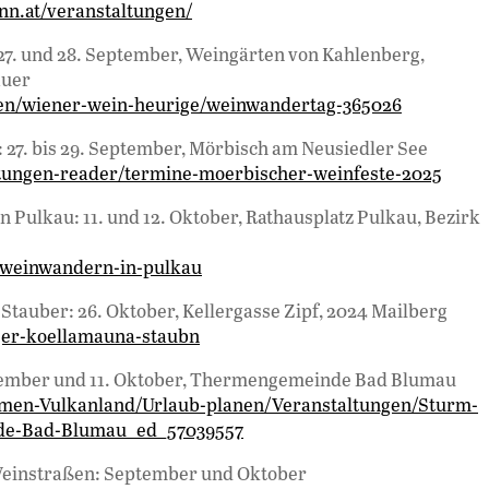
unn.at/veranstaltungen/
7. und 28. September, Weingärten von Kahlenberg,
auer
ken/wiener-wein-heurige/weinwandertag-365026
 27. bis 29. September, Mörbisch am Neusiedler See
tungen-reader/termine-moerbischer-weinfeste-2025
 Pulkau: 11. und 12. Oktober, Rathausplatz Pulkau, Bezirk
n-weinwandern-in-pulkau
Stauber: 26. Oktober, Kellergasse Zipf, 2024 Mailberg
rger-koellamauna-staubn
tember und 11. Oktober, Thermengemeinde Bad Blumau
men-Vulkanland/Urlaub-planen/Veranstaltungen/Sturm-
de-Bad-Blumau_ed_57039557
 Weinstraßen: September und Oktober