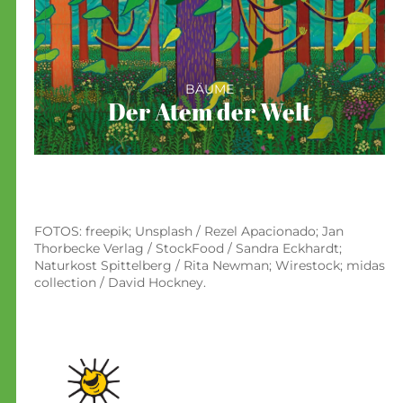
BÄUME
Der Atem der Welt
FOTOS: freepik; Unsplash / Rezel Apacionado; Jan
Thorbecke Verlag / StockFood / Sandra Eckhardt;
Naturkost Spittelberg / Rita Newman; Wirestock; midas
collection / David Hockney.